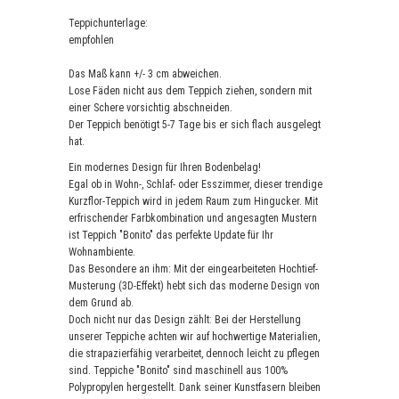
Teppichunterlage:
empfohlen
Das Maß kann +/- 3 cm abweichen.
Lose Fäden nicht aus dem Teppich ziehen, sondern mit
einer Schere vorsichtig abschneiden.
Der Teppich benötigt 5-7 Tage bis er sich flach ausgelegt
hat.
Ein modernes Design für Ihren Bodenbelag!
Egal ob in Wohn-, Schlaf- oder Esszimmer, dieser trendige
Kurzflor-Teppich wird in jedem Raum zum Hingucker. Mit
erfrischender Farbkombination und angesagten Mustern
ist Teppich "Bonito" das perfekte Update für Ihr
Wohnambiente.
Das Besondere an ihm: Mit der eingearbeiteten Hochtief-
Musterung (3D-Effekt) hebt sich das moderne Design von
dem Grund ab.
Doch nicht nur das Design zählt: Bei der Herstellung
unserer Teppiche achten wir auf hochwertige Materialien,
die strapazierfähig verarbeitet, dennoch leicht zu pflegen
sind. Teppiche "Bonito" sind maschinell aus 100%
Polypropylen hergestellt. Dank seiner Kunstfasern bleiben