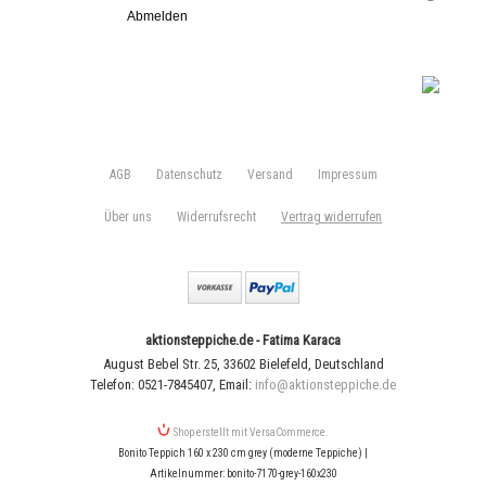
Abmelden
AGB
Datenschutz
Versand
Impressum
Über uns
Widerrufsrecht
Vertrag widerrufen
aktionsteppiche.de - Fatima Karaca
August Bebel Str. 25
,
33602 Bielefeld
,
Deutschland
Telefon: 0521-7845407
,
Email:
info@aktionsteppiche.de
Shop erstellt mit VersaCommerce.
Bonito Teppich 160 x 230 cm grey (moderne Teppiche) |
Artikelnummer: bonito-7170-grey-160x230