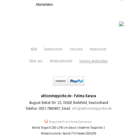
Abmelden
AGB
Datenschutz
Versand
Impressum
Über uns
Widerrufsrecht
Vertrag widerrufen
aktionsteppiche.de - Fatima Karaca
August Bebel Str. 25
,
33602 Bielefeld
,
Deutschland
Telefon: 0521-7845407
,
Email:
info@aktionsteppiche.de
Shop erstellt mit VersaCommerce.
Bonito Teppich 200 x 290 cm braun (moderne Teppiche) |
Artikelnummer: bonito-7157-brown-200x290