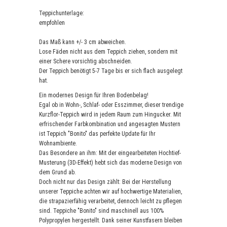
Teppichunterlage:
empfohlen
Das Maß kann +/- 3 cm abweichen.
Lose Fäden nicht aus dem Teppich ziehen, sondern mit
einer Schere vorsichtig abschneiden.
Der Teppich benötigt 5-7 Tage bis er sich flach ausgelegt
hat.
Ein modernes Design für Ihren Bodenbelag!
Egal ob in Wohn-, Schlaf- oder Esszimmer, dieser trendige
Kurzflor-Teppich wird in jedem Raum zum Hingucker. Mit
erfrischender Farbkombination und angesagten Mustern
ist Teppich "Bonito" das perfekte Update für Ihr
Wohnambiente.
Das Besondere an ihm: Mit der eingearbeiteten Hochtief-
Musterung (3D-Effekt) hebt sich das moderne Design von
dem Grund ab.
Doch nicht nur das Design zählt: Bei der Herstellung
unserer Teppiche achten wir auf hochwertige Materialien,
die strapazierfähig verarbeitet, dennoch leicht zu pflegen
sind. Teppiche "Bonito" sind maschinell aus 100%
Polypropylen hergestellt. Dank seiner Kunstfasern bleiben