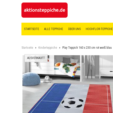
STARTSEITE
ALLE TEPPICHE
ÜBER UNS
HOCHFLOR-TEPPICHE
Startseite
»
Kinderteppiche
»
Play Teppich 160 x 230 cm rot weiß blau
AUSVERKAUFT