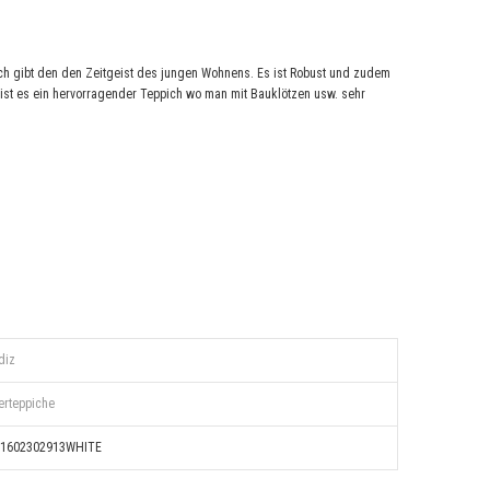
ch gibt den den Zeitgeist des jungen Wohnens. Es ist Robust und zudem
 ist es ein hervorragender Teppich wo man mit Bauklötzen usw. sehr
diz
erteppiche
Y1602302913WHITE