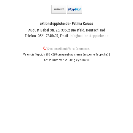
aktionsteppiche.de - Fatima Karaca
August Bebel Str. 25
,
33602 Bielefeld
,
Deutschland
Telefon: 0521-7845407
,
Email:
info@aktionsteppiche.de
Shop erstellt mit VersaCommerce.
Valencia Teppich 200 x 290 cm graublau creme (moderne Teppiche) |
Artikelnummer: val-908-grey-200x290