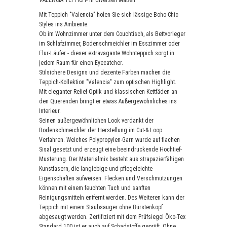
Mit Teppich "Valencia" holen Sie sich lässige Boho-Chic
Styles ins Ambiente.
Ob im Wohnzimmer unter dem Couchtisch, als Bettvorleger
im Schlafzimmer, Bodenschmeichler im Esszimmer oder
Flur-Läufer - dieser extravagante Wohnteppich sorgt in
jedem Raum für einen Eyecatcher.
Stilsichere Designs und dezente Farben machen die
Teppich-Kollektion "Valencia" zum optischen Highlight.
Mit eleganter Relief-Optik und klassischen Kettfäden an
den Querenden bringt er etwas Außergewöhnliches ins
Interieur.
Seinen außergewöhnlichen Look verdankt der
Bodenschmeichler der Herstellung im Cut-& Loop
Verfahren. Weiches Polypropylen-Garn wurde auf flachen
Sisal gesetzt und erzeugt eine beeindruckende Hochtief-
Musterung. Der Materialmix besteht aus strapazierfähigen
Kunstfasern, die langlebige und pflegeleichte
Eigenschaften aufweisen. Flecken und Verschmutzungen
können mit einem feuchten Tuch und sanften
Reinigungsmitteln entfernt werden. Des Weiteren kann der
Teppich mit einem Staubsauger ohne Bürstenkopf
abgesaugt werden. Zertifiziert mit dem Prüfsiegel Öko-Tex
Standard 100 ist er auch auf Schadstoffe geprüft. Ohne