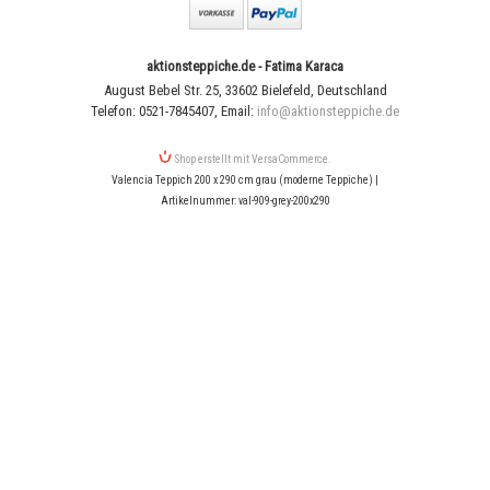
aktionsteppiche.de - Fatima Karaca
August Bebel Str. 25
,
33602 Bielefeld
,
Deutschland
Telefon: 0521-7845407
,
Email:
info@aktionsteppiche.de
Shop erstellt mit VersaCommerce.
Valencia Teppich 200 x 290 cm grau (moderne Teppiche) |
Artikelnummer: val-909-grey-200x290